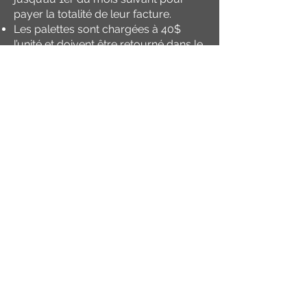
payer la totalité de leur facture.
Les palettes sont chargées à 40$
l’unité et doivent être retourné dans le
mois suivant.
***Possibilité de vérifier avant le
ramassage le nombre de palette et
d’en amener afin de ne pas avoir à en
retourner et qu’elles ne soient pas
chargées sur la facture.
Nous ne livrons pas.
Il est important de bien vérifier avant
de commander afin d’avoir un moyen
de transport.
Il est important d’avoir un véhicule qui
peut supporter le poids et les
dimensions.
Les pièces de béton ne sont plus
garanties dès qu’ils quittent l’usine.